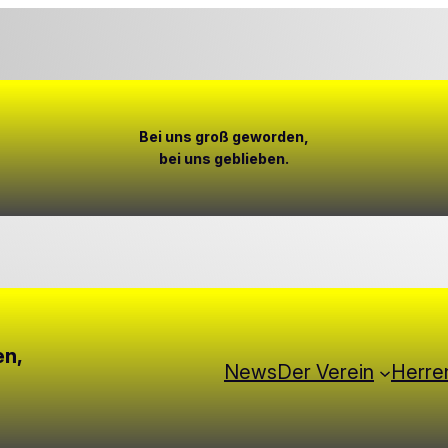
Bei uns groß geworden,
bei uns geblieben.
channel/0029Vb6rklh6WaKeSFVhET2n
en,
News
Der Verein
Herre