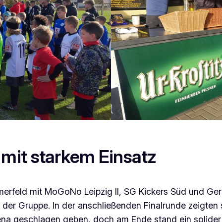
mit starkem Einsatz
ehmerfeld mit MoGoNo Leipzig II, SG Kickers Süd und G
 der Gruppe. In der anschließenden Finalrunde zeigten 
hena geschlagen geben, doch am Ende stand ein solider 