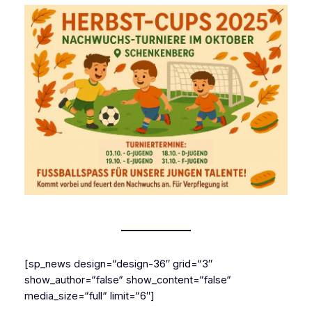
[sp_news design=“design-36″ grid=“3″
show_author=“false“ show_content=“false“
media_size=“full“ limit=“6″]