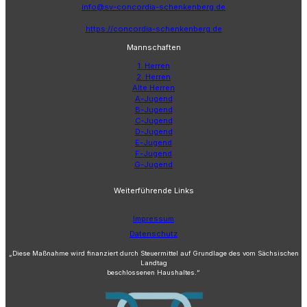
info@sv-concordia-schenkenberg.de
https://concordia-schenkenberg.de
Mannschaften
1. Herren
2. Herren
Alte Herren
A-Jugend
B-Jugend
C-Jugend
D-Jugend
E-Jugend
F-Jugend
G-Jugend
Weiterführende Links
Impressum
Datenschutz
„Diese Maßnahme wird finanziert durch Steuermittel auf Grundlage des vom Sächsischen
Landtag
beschlossenen Haushaltes.“