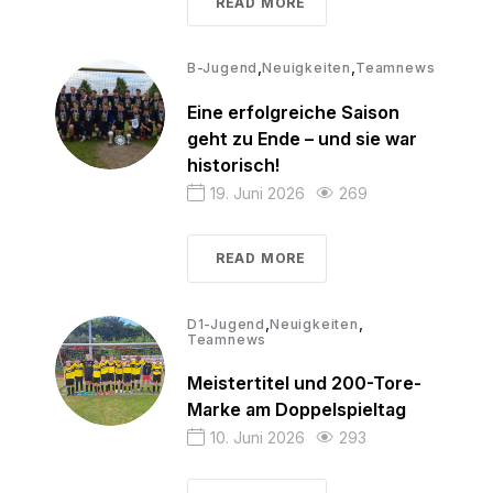
READ MORE
,
,
B-Jugend
Neuigkeiten
Teamnews
Eine erfolgreiche Saison
geht zu Ende – und sie war
historisch!
19. Juni 2026
269
READ MORE
,
,
D1-Jugend
Neuigkeiten
Teamnews
Meistertitel und 200-Tore-
Marke am Doppelspieltag
10. Juni 2026
293