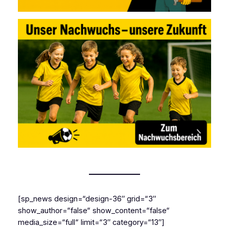
[sp_news design=“design-36″ grid=“3″
show_author=“false“ show_content=“false“
media_size=“full“ limit=“3″ category=“13″]