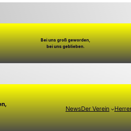
Bei uns groß geworden,
bei uns geblieben.
channel/0029Vb6rklh6WaKeSFVhET2n
en,
News
Der Verein
Herre