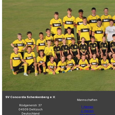
SV Concordia Schenkenberg e.V.
Mannschaften
Rödgenerstr. 37
1. Herren
04509 Delitzsch
2. Herren
Deutschland