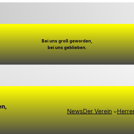
Bei uns groß geworden,
bei uns geblieben.
channel/0029Vb6rklh6WaKeSFVhET2n
en,
News
Der Verein
Herre