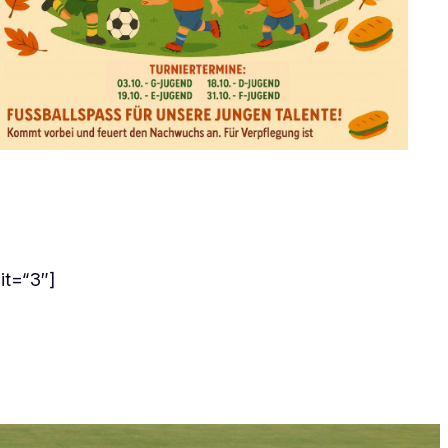
it=“3″]