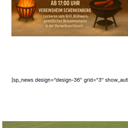
[sp_news design=“design-36″ grid=“3″ show_autho