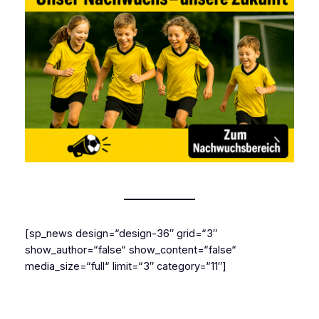
[sp_news design=“design-36″ grid=“3″
show_author=“false“ show_content=“false“
media_size=“full“ limit=“3″ category=“11″]